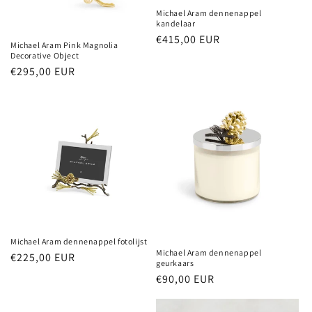
Michael Aram dennenappel
kandelaar
Normale
€415,00 EUR
Michael Aram Pink Magnolia
prijs
Decorative Object
Normale
€295,00 EUR
prijs
Michael Aram dennenappel fotolijst
Michael Aram dennenappel
Normale
€225,00 EUR
geurkaars
prijs
Normale
€90,00 EUR
prijs