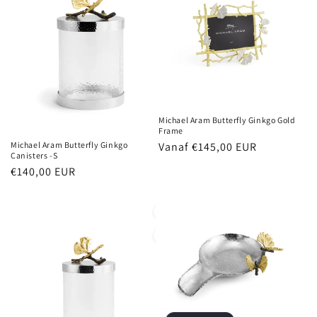
Michael Aram Butterfly Ginkgo Gold
Frame
Normale
Vanaf €145,00 EUR
Michael Aram Butterfly Ginkgo
Canisters -S
prijs
Normale
€140,00 EUR
prijs