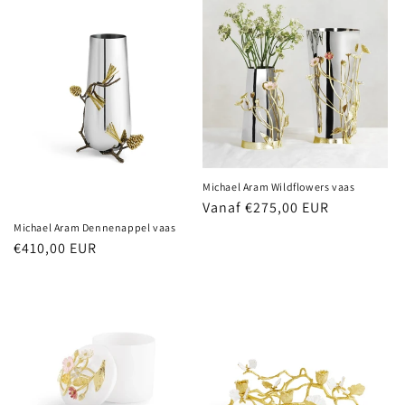
Michael Aram Wildflowers vaas
Normale
Vanaf €275,00 EUR
prijs
Michael Aram Dennenappel vaas
Normale
€410,00 EUR
prijs