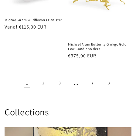
Michael Aram Wildflowers Canister
Normale
Vanaf €115,00 EUR
prijs
Michael Aram Butterfly Ginkgo Gold
Low Candleholders
Normale
€375,00 EUR
prijs
1
2
3
…
7
Collections