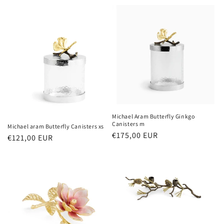
prijs
prijs
Michael Aram Butterfly Ginkgo
Canisters m
Michael aram Butterfly Canisters xs
Normale
€175,00 EUR
Normale
€121,00 EUR
prijs
prijs