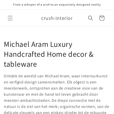
Meteen
From a whisper of a wish to an exquisitely designed reality
naar de
content
crush-interior
Winkelwagen
C
Michael Aram Luxury
o
Handcrafted Home decor &
l
tableware
l
Ontdek de wereld van Michael Aram, waar interieurkunst
e
en verfijnd design samensmelten. Elk object is een
meesterwerk, ontsproten aan de creatieve visie van de
c
kunstenaar en met de hand tot leven gebracht door
meester-ambachtslieden. De diepe connectie met de
t
natuur is de ziel van het merk; organische vormen, van de
i
delicate vleugels van een ginkgo vlinder tot de robuuste