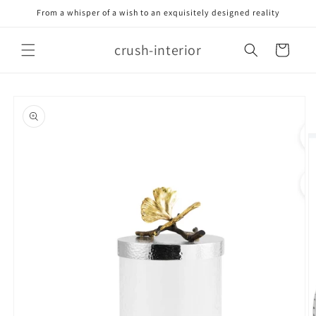
Meteen
From a whisper of a wish to an exquisitely designed reality
naar de
content
crush-interior
Winkelwagen
Ga direct naar
productinformatie