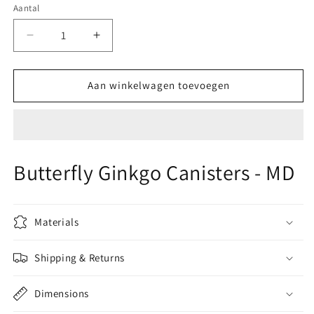
Aantal
Aantal
Aantal
verlagen
verhogen
voor
voor
Michael
Michael
Aan winkelwagen toevoegen
Aram
Aram
Butterfly
Butterfly
Ginkgo
Ginkgo
Canisters
Canisters
-
-
Butterfly Ginkgo Canisters - MD
S
S
Materials
Shipping & Returns
Dimensions