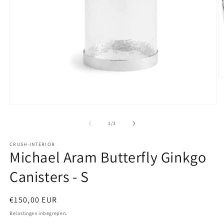
M
2
o
in
Media
m
1
openen
van
1
/
3
in
modaal
CRUSH-INTERIOR
Michael Aram Butterfly Ginkgo
Canisters - S
Normale
€150,00 EUR
prijs
Belastingen inbegrepen.