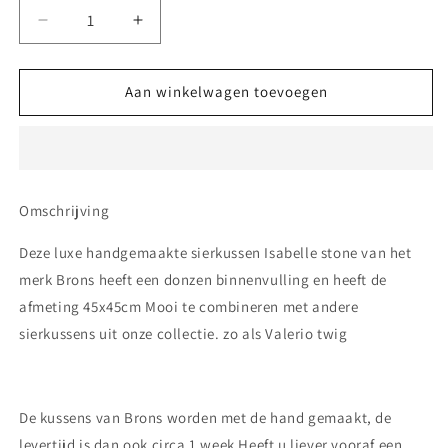
Aantal
Aantal
verlagen
verhogen
voor
voor
Brons
Brons
Aan winkelwagen toevoegen
sierkussen
sierkussen
Isabelle
Isabelle
stone
stone
Omschrijving
Deze luxe handgemaakte sierkussen Isabelle stone van
het
merk Brons heeft een donzen binnenvulling en heeft de
afmeting 45x45cm Mooi te combineren met andere
sierkussens uit onze collectie. zo als Valerio twig
De kussens van Brons worden met de hand gemaakt, de
levertijd is dan ook circa 1 week Heeft u liever vooraf een