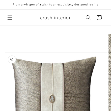
Meteen
From a whisper of a wish to an exquisitely designed reality
naar de
content
crush-interior
Winkelwagen
Ga direct naar
productinformatie