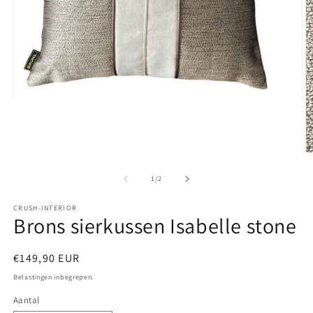
Media
1
openen
in
modaal
M
2
o
van
1
/
2
in
m
CRUSH-INTERIOR
Brons sierkussen Isabelle stone
Normale
€149,90 EUR
prijs
Belastingen inbegrepen.
Aantal