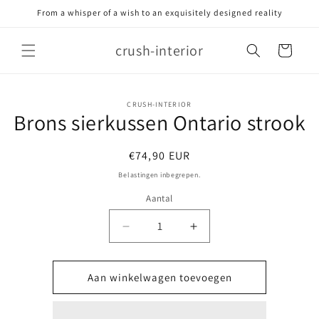
Meteen
From a whisper of a wish to an exquisitely designed reality
naar de
content
crush-interior
Winkelwagen
Ga direct naar
CRUSH-INTERIOR
Brons sierkussen Ontario strook
productinformatie
Normale
€74,90 EUR
prijs
Belastingen inbegrepen.
Aantal
Aantal
Aantal
verlagen
verhogen
voor
voor
Brons
Brons
Aan winkelwagen toevoegen
sierkussen
sierkussen
Ontario
Ontario