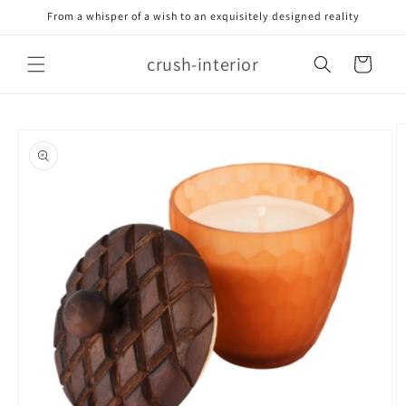
Meteen
From a whisper of a wish to an exquisitely designed reality
naar de
content
crush-interior
Winkelwagen
Ga direct naar
productinformatie