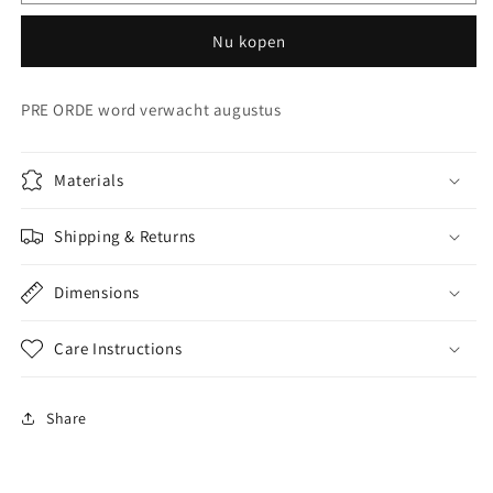
Eikel
Eikel
geurkaars
geurkaars
Nu kopen
oranje
oranje
Clementine,glas
Clementine,glas
10x10x16cm
10x10x16cm
PRE ORDE word verwacht augustus
Materials
Shipping & Returns
Dimensions
Care Instructions
Share