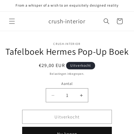
Meteen
From a whisper of a wish to an exquisitely designed reality
naar de
content
crush-interior
Winkelwagen
Ga direct naar
CRUSH-INTERIOR
Tafelboek Hermes Pop-Up Boek
productinformatie
Normale
€29,00 EUR
Uitverkocht
prijs
Belastingen inbegrepen.
Aantal
Aantal
Aantal
verlagen
verhogen
voor
voor
Tafelboek
Tafelboek
Uitverkocht
Hermes
Hermes
Pop-
Pop-
Nu kopen