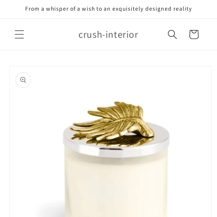
Meteen
From a whisper of a wish to an exquisitely designed reality
naar de
content
crush-interior
Winkelwagen
Ga direct naar
productinformatie