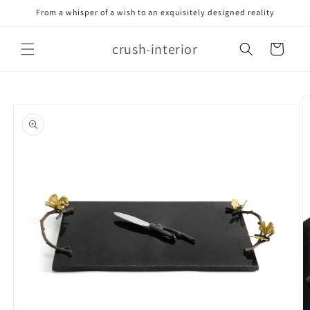
Meteen
From a whisper of a wish to an exquisitely designed reality
naar de
content
crush-interior
Winkelwagen
Ga direct naar
productinformatie