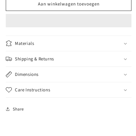
Michael
Michael
Aan winkelwagen toevoegen
Aram
Aram
Butterfly
Butterfly
Ginkgo
Ginkgo
Cheese
Cheese
Board
Board
w/
w/
Materials
Knife
Knife
Shipping & Returns
Dimensions
Care Instructions
Share