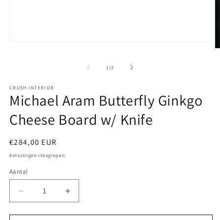
Media
M
1
2
openen
o
in
van
1
/
3
in
modaal
m
CRUSH-INTERIOR
Michael Aram Butterfly Ginkgo
Cheese Board w/ Knife
Normale
€284,00 EUR
prijs
Belastingen inbegrepen.
Aantal
Aantal
Aantal
verlagen
verhogen
voor
voor