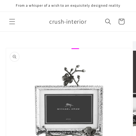
Meteen
From a whisper of a wish to an exquisitely designed reality
naar de
content
crush-interior
Winkelwagen
Ga direct naar
productinformatie