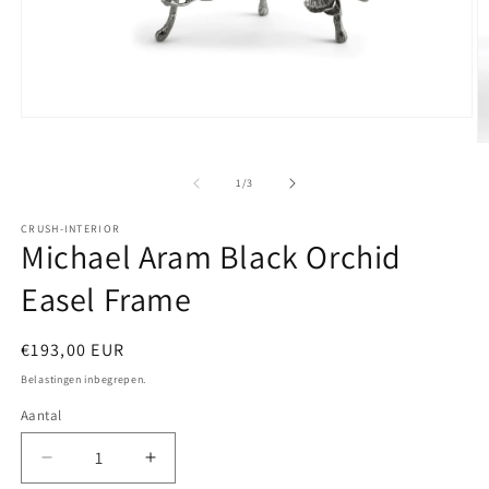
Media
1
M
openen
2
in
o
van
1
/
3
modaal
in
m
CRUSH-INTERIOR
Michael Aram Black Orchid
Easel Frame
Normale
€193,00 EUR
prijs
Belastingen inbegrepen.
Aantal
Aantal
Aantal