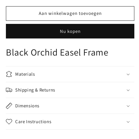
verlagen
verhogen
voor
voor
Michael
Michael
Aan winkelwagen toevoegen
Aram
Aram
Black
Black
Nu kopen
Orchid
Orchid
Easel
Easel
Frame
Frame
Black Orchid Easel Frame
Materials
Shipping & Returns
Dimensions
Care Instructions