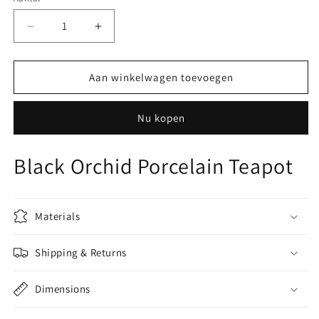
Aantal
Aantal
verlagen
verhogen
voor
voor
Michael
Michael
Aan winkelwagen toevoegen
Aram
Aram
Black
Black
Nu kopen
Orchid
Orchid
Porcelain
Porcelain
Teapot
Teapot
Black Orchid Porcelain Teapot
Materials
Shipping & Returns
Dimensions