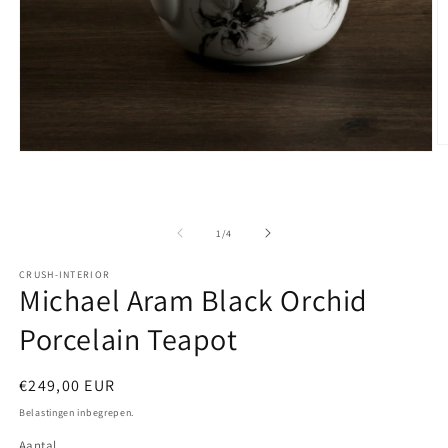
M
Media
2
1
o
openen
in
in
m
modaal
van
1
/
4
CRUSH-INTERIOR
Michael Aram Black Orchid
Porcelain Teapot
Normale
€249,00 EUR
prijs
Belastingen inbegrepen.
Aantal