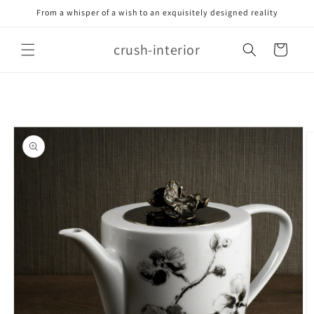
Meteen
From a whisper of a wish to an exquisitely designed reality
naar de
content
crush-interior
Winkelwagen
Ga direct naar
productinformatie